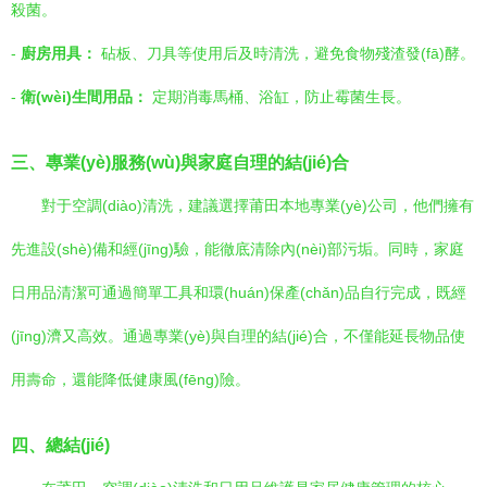
殺菌。
-
廚房用具：
砧板、刀具等使用后及時清洗，避免食物殘渣發(fā)酵。
-
衛(wèi)生間用品：
定期消毒馬桶、浴缸，防止霉菌生長。
三、專業(yè)服務(wù)與家庭自理的結(jié)合
對于空調(diào)清洗，建議選擇莆田本地專業(yè)公司，他們擁有
先進設(shè)備和經(jīng)驗，能徹底清除內(nèi)部污垢。同時，家庭
日用品清潔可通過簡單工具和環(huán)保產(chǎn)品自行完成，既經
(jīng)濟又高效。通過專業(yè)與自理的結(jié)合，不僅能延長物品使
用壽命，還能降低健康風(fēng)險。
四、總結(jié)