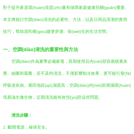
對于提升家居環(huán)境質(zhì)量和保障家庭健康至關(guān)重要。
本文將探討空調(diào)清洗的必要性、方法，以及日用品清潔的實用
技巧，幫助居民構(gòu)建更舒適、衛(wèi)生的生活空間。
一、空調(diào)清洗的重要性與方法
空調(diào)作為夏季必備家電，長期使用后內(nèi)部容易積累灰
塵、細菌和霉菌，若不及時清洗，不僅影響制冷效果，更可能引發(fā)
呼吸道疾病。莆田地區(qū)濕度高，空調(diào)內(nèi)部潮濕環(huán)
境易滋生微生物，定期清洗能有效預(yù)防這些問題。
清洗步驟：
1. 斷開電源，確保安全。