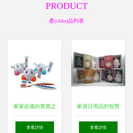
PRODUCT
產(chǎn)品列表
家家必備的實惠之
家居日用品的智慧
選 廠家?guī)齑嫒
構(gòu)筑舒適生活
查看詳情
查看詳情