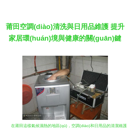
莆田空調(diào)清洗與日用品維護 提升
家居環(huán)境與健康的關(guān)鍵
在莆田這樣氣候濕熱的地區(qū)，空調(diào)和日用品的清潔維護