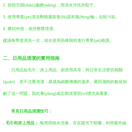
2. 拆卸空調(diào)濾網(wǎng)，用清水沖洗并晾干。
3. 使用專業(yè)清洗劑噴灑蒸發(fā)器和風(fēng)輪，去除污垢。
4. 擦拭外殼，保持整體清潔。
建議每季度清洗一次，或在使用高峰期前進行專業(yè)維護。
二、日用品清潔的實用指南
日用品如毛巾、床上用品、廚房用具等，與日常生活密切相關
(guān)，若不注重清潔，易成為細菌傳播的溫床。莆田濕熱的氣候加
劇了這一問題，因此養(yǎng)成定期清潔習(xí)慣尤為重要。
常見日用品清潔技巧：
-
毛巾和床上用品：
每周用熱水洗滌，并在陽光下晾曬，利用紫外線