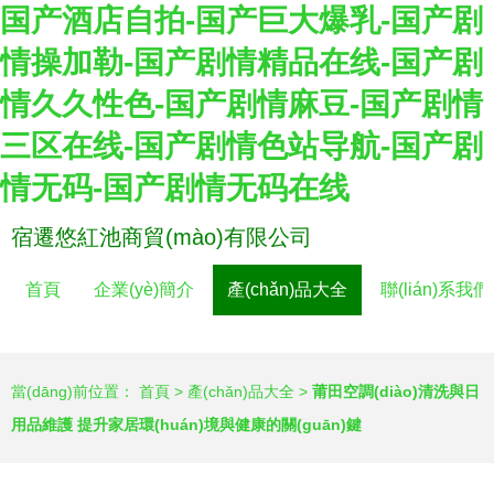
国产酒店自拍-国产巨大爆乳-国产剧
情操加勒-国产剧情精品在线-国产剧
情久久性色-国产剧情麻豆-国产剧情
三区在线-国产剧情色站导航-国产剧
情无码-国产剧情无码在线
宿遷悠紅池商貿(mào)有限公司
首頁
企業(yè)簡介
產(chǎn)品大全
聯(lián)系我們
當(dāng)前位置：
首頁
>
產(chǎn)品大全
>
莆田空調(diào)清洗與日
用品維護 提升家居環(huán)境與健康的關(guān)鍵