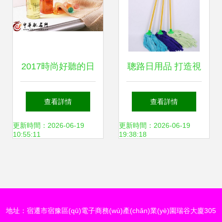
2017時尚好聽的日
聰路日用品 打造視
化產(chǎn)品起名
覺盛宴，提升店鋪
查看詳情
查看詳情
大全 靈感點亮生
吸引力
更新時間：2026-06-19
更新時間：2026-06-19
10:55:11
19:38:18
活，品味定義時尚
地址：宿遷市宿豫區(qū)電子商務(wù)產(chǎn)業(yè)園瑞谷大廈305